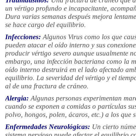
Traumatismos:
Una fractura de cráneo que d
un vértigo profundo e incapacitante, acompa
Dura varias semanas después mejora lentame
se hace cargo del equilibrio.
Infecciones:
Algunos Virus como los que causa
pueden atacar el oído interno y sus conexione
producir vértigo severo aunque usualmente n
embargo, una infección bacteriana como la mas
oído interno destruirá en el lado afectado amb
equilibrio. La severidad del vértigo y el tiem
al de una fractura de cráneo.
Alergia:
Algunas personas experimentan mareo
cuando se exponen a comidas o partículas sus
polvo, hongos, polen, ácaros, etc.) a los que 
Enfermedades Neurológicas:
Un cierto núme
sistema nervioso puede afectar el equilibrio c