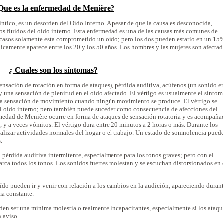
Que es la enfermedad de Menière?
tico, es un desorden del Oído Interno. A pesar de que la causa es desconocida,
os fluidos del oído interno. Esta enfermedad es una de las causas más comunes de
s casos solamente esta comprometido un oído; pero los dos pueden estarlo en un 15
icamente aparece entre los 20 y los 50 años. Los hombres y las mujeres son afecta
¿ Cuales son los síntomas?
ensación de rotación en forma de ataques), pérdida auditiva, acúfenos (un sonido en
y una sensación de plenitud en el oído afectado. El vértigo es usualmente el síntom
la sensación de movimiento cuando ningún movimiento se produce. El vértigo se
l oído interno; pero también puede suceder como consecuencia de afecciones del
ermedad de Menière ocurre en forma de ataques de sensación rotatoria y es acompañ
s, y a veces vómitos. El vértigo dura entre 20 minutos a 2 horas o más. Durante los
alizar actividades normales del hogar o el trabajo. Un estado de somnolencia pued
.
érdida auditiva intermitente, especialmente para los tonos graves; pero con el
barca todos los tonos. Los sonidos fuertes molestan y se escuchan distorsionados en 
oído pueden ir y venir con relación a los cambios en la audición, apareciendo duran
ma constante.
en ser una mínima molestia o realmente incapacitantes, especialmente si los ataqu
n aviso.