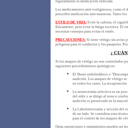
regularmente la medicación indicada.
Los medicamentos anti-vertiginosos, como el d
prescribir medicación anti-nauseosa. Tanto lo
ESTILO DE VIDA:
Evite la cafeína, el cigar
físicamente; pero evite la fatiga excesiva. El 
necesitar consejos para evitar el estrés.
PRECAUCIONES:
Si tiene vértigo sin aviso 
peligrosa para el conductor y los pasajeros. Po
¿ CUÁN
Si los ataques de vértigo no son controlados p
siguientes procedimientos quirúrgicos:
El Shunt endolinfático o "Descompr
audición. Los ataques de vértigo se 
en todos los casos. La recuperación
La neurectomía selectiva es un proce
del oído y se dirige al tronco cereb
audición es preservada en la mayoría
La Laberintectomía y sección del oc
de un lado. Se considera esta técnic
para el control de los ataques de vér
Otras operaciones o tratamientos pueden ser re