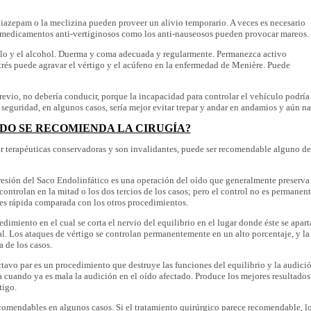
iazepam o la meclizina pueden proveer un alivio temporario. A veces es necesario
s medicamentos anti-vertiginosos como los anti-nauseosos pueden provocar mareos.
rillo y el alcohol. Duerma y coma adecuada y regularmente. Permanezca activo
estrés puede agravar el vértigo y el acúfeno en la enfermedad de Menière. Puede
previo, no debería conducir, porque la incapacidad para controlar el vehículo podría
r seguridad, en algunos casos, sería mejor evitar trepar y andar en andamios y aún na
DO SE RECOMIENDA LA CIRUGÍA?
or terapéuticas conservadoras y son invalidantes, puede ser recomendable alguno de
esión del Saco Endolinfático es una operación del oído que generalmente preserva 
controlan en la mitad o los dos tercios de los casos; pero el control no es permanen
 es rápida comparada con los otros procedimientos.
dimiento en el cual se corta el nervio del equilibrio en el lugar donde éste se apart
ral. Los ataques de vértigo se controlan permanentemente en un alto porcentaje, y la
 de los casos.
tavo par es un procedimiento que destruye las funciones del equilibrio y la audici
a cuando ya es mala la audición en el oído afectado. Produce los mejores resultados
tigo.
comendables en algunos casos. Si el tratamiento quirúrgico parece recomendable, l