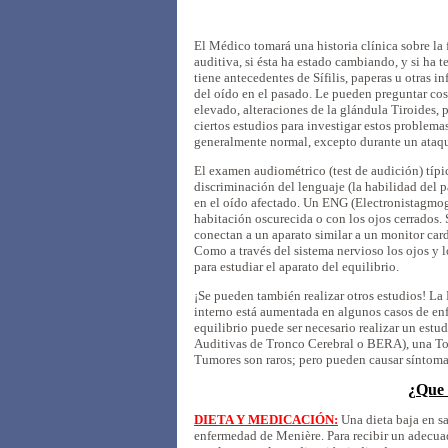
El Médico tomará una historia clínica sobre la f
auditiva, si ésta ha estado cambiando, y si ha 
tiene antecedentes de Sífilis, paperas u otras i
del oído en el pasado. Le pueden preguntar cosas
elevado, alteraciones de la glándula Tiroides,
ciertos estudios para investigar estos problemas
generalmente normal, excepto durante un ataq
El examen audiométrico (test de audición) típi
discriminación del lenguaje (la habilidad del 
en el oído afectado. Un ENG (Electronistagmogr
habitación oscurecida o con los ojos cerrados. S
conectan a un aparato similar a un monitor car
Como a través del sistema nervioso los ojos y 
para estudiar el aparato del equilibrio.
¡Se pueden también realizar otros estudios! La
interno está aumentada en algunos casos de enf
equilibrio puede ser necesario realizar un est
Auditivas de Tronco Cerebral o BERA), una T
Tumores son raros; pero pueden causar síntomas
¿Que 
DIETA Y MEDICACIÓN:
Una dieta baja en sa
enfermedad de Menière. Para recibir un adecuado