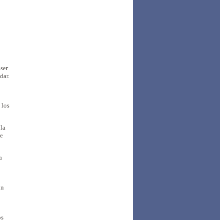
 ser
dar.
 los
la
te
a
ón
os