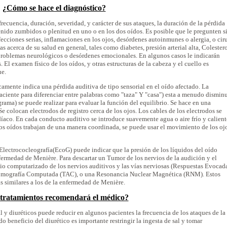
¿Cómo se hace el diagnóstico?
recuencia, duración, severidad, y carácter de sus ataques, la duración de la pérdida
tenido zumbidos o plenitud en uno o en los dos oídos. Es posible que le pregunten s
nfecciones serias, inflamaciones en los ojos, desórdenes autoinmunes o alergia, o cir
 acerca de su salud en general, tales como diabetes, presión arterial alta, Colester
 problemas neurológicos o desórdenes emocionales. En algunos casos le indicarán
. El examen físico de los oídos, y otras estructuras de la cabeza y el cuello es
ue.
camente indica una pérdida auditiva de tipo sensorial en el oído afectado. La
paciente para diferenciar entre palabras como "taza" Y "casa") esta a menudo dismin
ama) se puede realizar para evaluar la función del equilibrio. Se hace en una
e colocan electrodos de registro cerca de los ojos. Los cables de los electrodos se
díaco. En cada conducto auditivo se introduce suavemente agua o aire frío y calient
los oídos trabajan de una manera coordinada, se puede usar el movimiento de los oj
 Electrococleografía(EcoG) puede indicar que la presión de los líquidos del oído
ermedad de Menière. Para descartar un Tumor de los nervios de la audición y el
udio computarizado de los nervios auditivos y las vías nerviosas (Respuestas Evocad
omografía Computada (TAC), o una Resonancia Nuclear Magnética (RNM). Estos
 similares a los de la enfermedad de Menière.
tratamientos recomendará el médico?
l y diuréticos puede reducir en algunos pacientes la frecuencia de los ataques de la
 beneficio del diurético es importante restringir la ingesta de sal y tomar