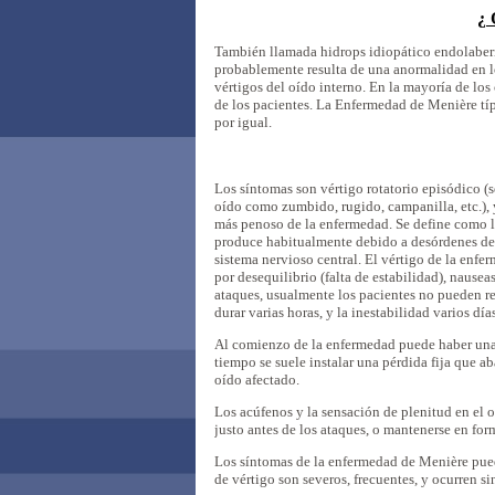
¿ 
También llamada hidrops idiopático endolaberin
probablemente resulta de una anormalidad en l
vértigos del oído interno. En la mayoría de lo
de los pacientes. La Enfermedad de Menière típ
por igual.
Los síntomas son vértigo rotatorio episódico (s
oído como zumbido, rugido, campanilla, etc.), 
más penoso de la enfermedad. Se define como 
produce habitualmente debido a desórdenes de
sistema nervioso central. El vértigo de la enf
por desequilibrio (falta de estabilidad), nausea
ataques, usualmente los pacientes no pueden re
durar varias horas, y la inestabilidad varios días
Al comienzo de la enfermedad puede haber una p
tiempo se suele instalar una pérdida fija que a
oído afectado.
Los acúfenos y la sensación de plenitud en el 
justo antes de los ataques, o mantenerse en for
Los síntomas de la enfermedad de Menière pued
de vértigo son severos, frecuentes, y ocurren si