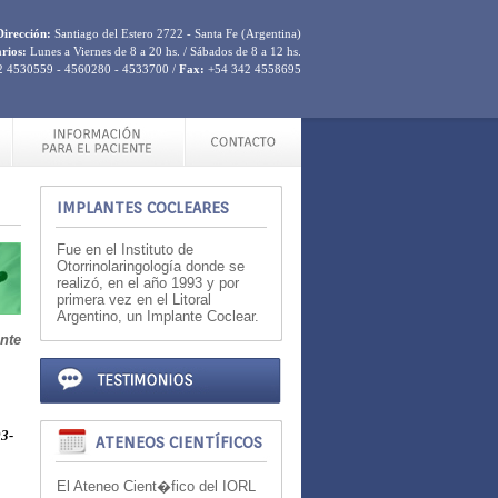
Dirección:
Santiago del Estero 2722 - Santa Fe (Argentina)
rios:
Lunes a Viernes de 8 a 20 hs. / Sábados de 8 a 12 hs.
 4530559 - 4560280 - 4533700 /
Fax:
+54 342 4558695
IMPLANTES COCLEARES
Fue en el Instituto de
Otorrinolaringología donde se
realizó, en el año 1993 y por
primera vez en el Litoral
Argentino, un Implante Coclear.
ente
3-
ATENEOS CIENTÍFICOS
El Ateneo Cient�fico del IORL