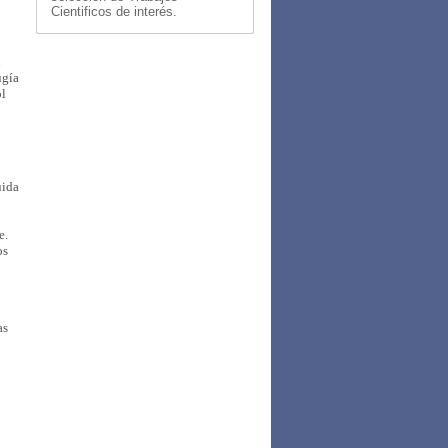
Cientificos de interés.
i
ugía
ol
uida
e.
os
as