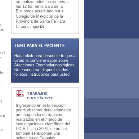
se realiza todos los viernes a
las 12 hs. en la Sala de la
Biblioteca acreditado por el
Colegio de M�dicos de la
Provincia de Santa Fe - 1ra
%
Circunscripci�n
dos
INFO PARA EL PACIENTE
 el
Haga click para descubrir lo que a
a
usted le conviene saber sobre
Afecciones Otorrinolaringológicas.
Se encuentran disponibles los
ado
folletos instructivos para usted.
e
TRABAJOS
CIENTÍFICOS
el
Ingresando en esta sección
podrá observar detalladamente
un compendio de trabajos
te o
realizados en el marco de
investigaciones científicas del
I.O.R.L. año 2004, como así
es
tambien se exponen una
selección de Trabajos